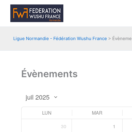
Aller
au
contenu
Ligue Normandie - Fédération Wushu France
>
Évèneme
Évènements
LUN
MAR
30
1