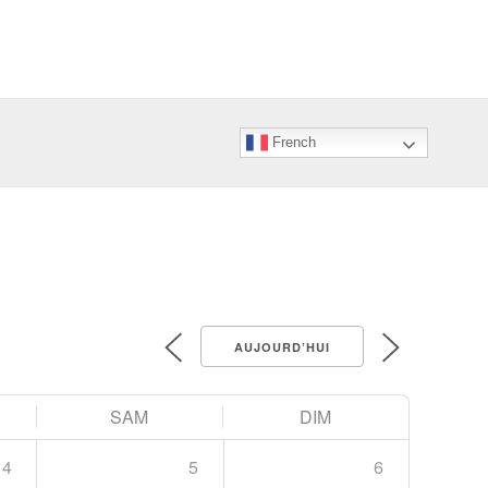
French
AUJOURD’HUI
SAM
DIM
4
5
6