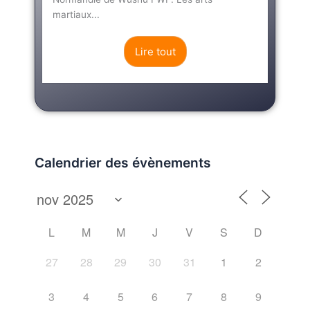
martiaux...
Lire tout
Calendrier des évènements
L
M
M
J
V
S
D
27
28
29
30
31
1
2
3
4
5
6
7
8
9